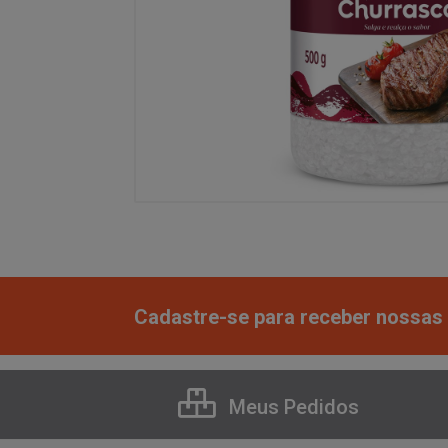
Cadastre-se para receber nossas 
Meus Pedidos