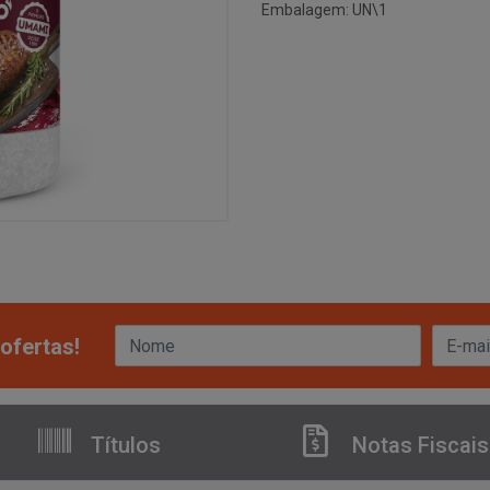
Embalagem: UN\1
ofertas!
Títulos
Notas Fiscais