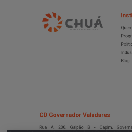
Inst
Quem
Progr
Polít
Indús
Blog
CD Governador Valadares
Rua A, 200, Galpão B - Capim, Governa