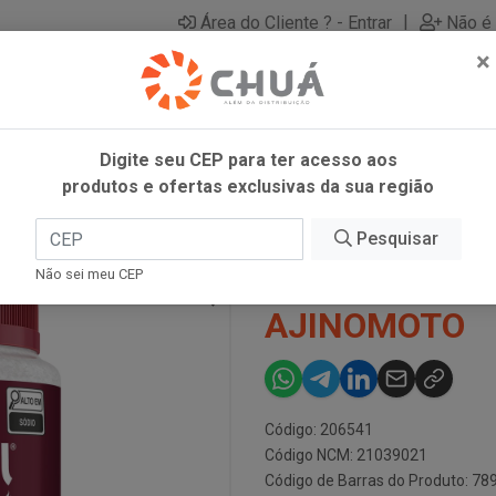
|
Área do Cliente ? - Entrar
Não é 
×
Digite seu CEP para ter acesso aos
produtos e ofertas exclusivas da sua região
G AJINOMOTO
Pesquisar
AJI SAL CHUR
Não sei meu CEP
AJINOMOTO
Código: 206541
Código NCM: 21039021
Código de Barras do Produto: 7