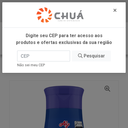
×
Baixe já nosso APP
0
Digite seu CEP para ter acesso aos
produtos e ofertas exclusivas da sua região
Pesquisar
VOLTAR
INÍCIO
AJINOMOTO
Não sei meu CEP
AJI SAL FRASCO 100G AJINOMOTO