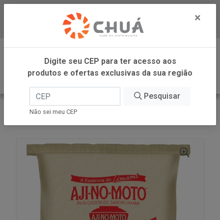
×
Baixe já nosso APP
0
Digite seu CEP para ter acesso aos
produtos e ofertas exclusivas da sua região
Pesquisar
VOLTAR
INÍCIO
AJINOMOTO FOOD SERVICE
Não sei meu CEP
AJI-NO-MOTO 10KG AJINOMOTO