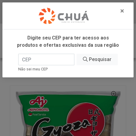
×
Baixe já nosso APP
0
Digite seu CEP para ter acesso aos
produtos e ofertas exclusivas da sua região
Pesquisar
VOLTAR
INÍCIO
AJINOMOTO FOOD GYOZA
Não sei meu CEP
GYOZA VEGETAIS 600G AJINOMOTO