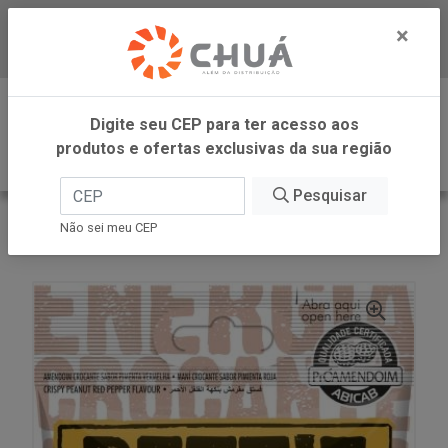
×
Baixe já nosso APP
0
Digite seu CEP para ter acesso aos
produtos e ofertas exclusivas da sua região
Pesquisar
VOLTAR
INÍCIO
DORI -SM
Não sei meu CEP
AMENDOIM CROC PIMENTA VERM 50G PETTIZ