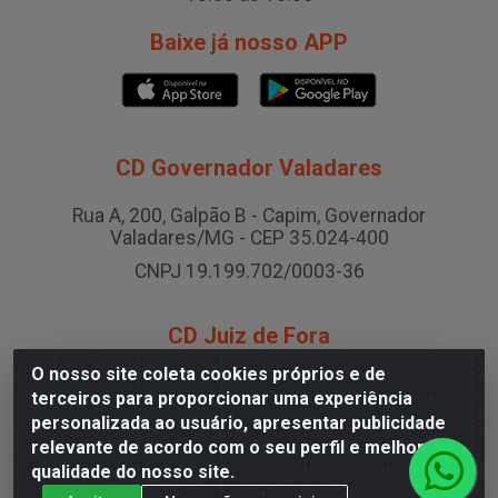
Baixe já nosso APP
CD Governador Valadares
Rua A, 200, Galpão B - Capim, Governador
Valadares/MG - CEP 35.024-400
CNPJ 19.199.702/0003-36
CD Juiz de Fora
O nosso site coleta cookies próprios e de
Rodovia BR-040 , Nº 0, Área B2 Condominio Brasil
terceiros para proporcionar uma experiência
LOG - São Pedro, Juiz de Fora/MG
personalizada ao usuário, apresentar publicidade
CNPJ 19.199.702/0005-06
relevante de acordo com o seu perfil e melhorar a
qualidade do nosso site.