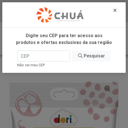
×
Baixe já nosso APP
0
Digite seu CEP para ter acesso aos
produtos e ofertas exclusivas da sua região
Pesquisar
VOLTAR
INÍCIO
DORI -SM
Não sei meu CEP
AMENDOIM CROC PIMENTA VERM 70G PETTIZ