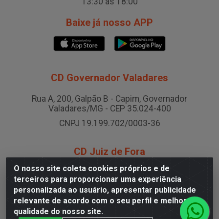
13:30 às 18:00
Baixe já nosso APP
CD Governador Valadares
Rua A, 200, Galpão B - Capim, Governador
Valadares/MG - CEP 35.024-400
CNPJ 19.199.702/0003-36
CD Juiz de Fora
O nosso site coleta cookies próprios e de
Rodovia BR-040 , Nº 0, Área B2 Condominio Brasil
terceiros para proporcionar uma experiência
LOG - São Pedro, Juiz de Fora/MG
personalizada ao usuário, apresentar publicidade
CNPJ 19.199.702/0005-06
relevante de acordo com o seu perfil e melhorar a
qualidade do nosso site.