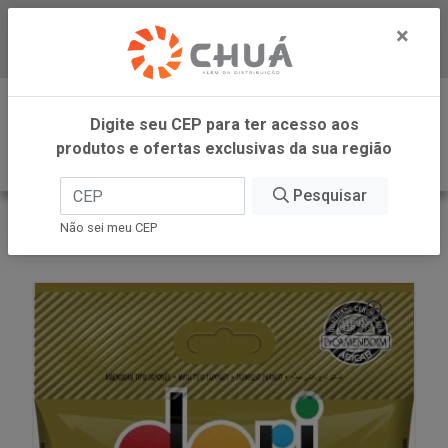
×
Baixe já nosso APP
0
Digite seu CEP para ter acesso aos
produtos e ofertas exclusivas da sua região
Pesquisar
VOLTAR
INÍCIO
DORI -SM
Não sei meu CEP
AMENDOIM JAPONES 200G DORI