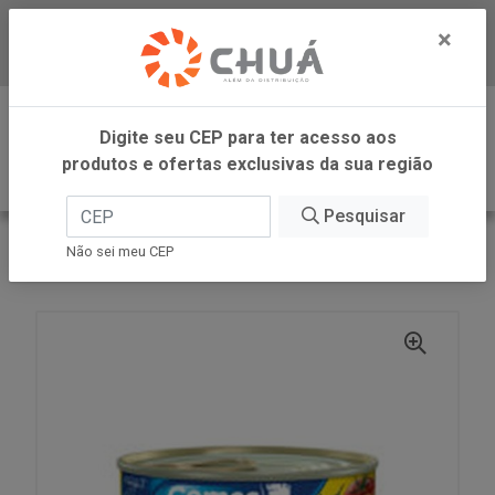
×
Baixe já nosso APP
0
Digite seu CEP para ter acesso aos
produtos e ofertas exclusivas da sua região
Pesquisar
VOLTAR
INÍCIO
GOMES DA COSTA
Não sei meu CEP
ATUM RALADO PICAN 170G GDC