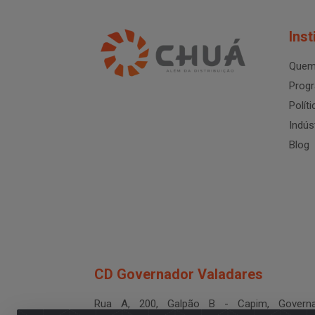
Inst
Quem
Progr
Polít
Indús
Blog
CD Governador Valadares
Rua A, 200, Galpão B - Capim, Governa