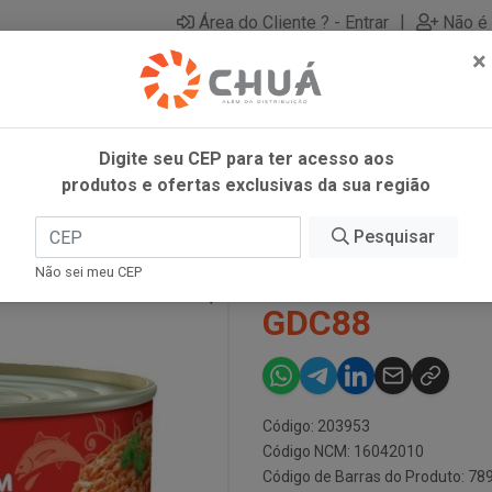
|
Área do Cliente ? - Entrar
Não é 
×
Digite seu CEP para ter acesso aos
produtos e ofertas exclusivas da sua região
DC88
Pesquisar
ATUM RALADO
Não sei meu CEP
GDC88
Código: 203953
Código NCM: 16042010
Código de Barras do Produto: 7