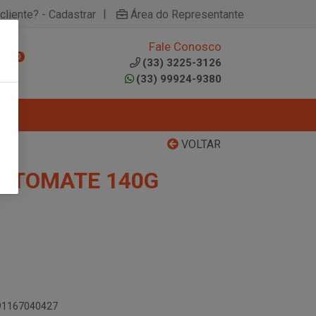
|
cliente? - Cadastrar
Área do Representante
Fale Conosco
0
(33) 3225-3126
(33) 99924-9380
VOLTAR
 TOMATE 140G
891167040427