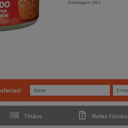
Embalagem: UN\1
ofertas!
Títulos
Notas Fiscais