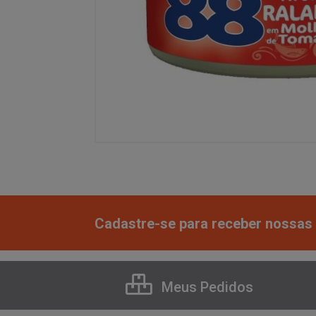
Cadastre-se para receber nossas 
Meus Pedidos