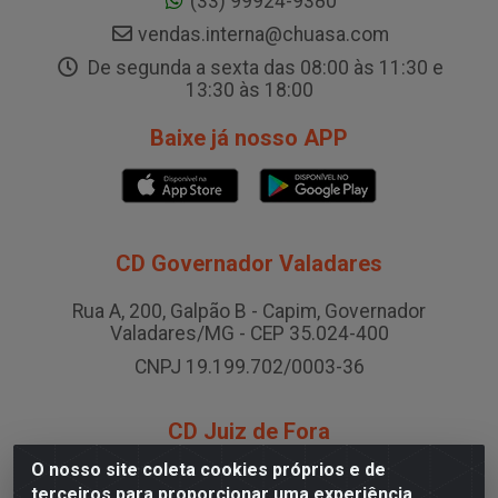
(33) 99924-9380
vendas.interna@chuasa.com
De segunda a sexta das 08:00 às 11:30 e
13:30 às 18:00
Baixe já nosso APP
CD Governador Valadares
Rua A, 200, Galpão B - Capim, Governador
Valadares/MG - CEP 35.024-400
CNPJ 19.199.702/0003-36
CD Juiz de Fora
O nosso site coleta cookies próprios e de
Rodovia BR-040 , Nº 0, Área B2 Condominio Brasil
terceiros para proporcionar uma experiência