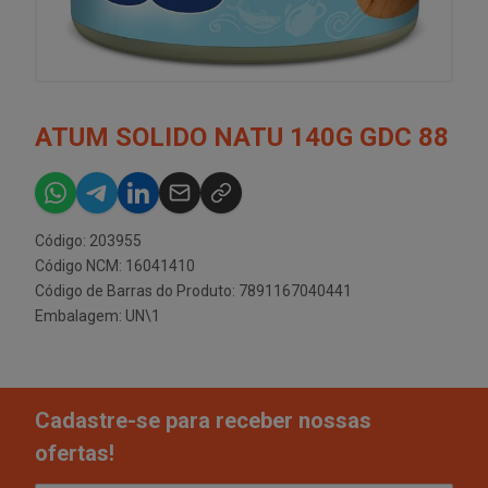
ATUM SOLIDO NATU 140G GDC 88
Código: 203955
Código NCM: 16041410
Código de Barras do Produto: 7891167040441
Embalagem: UN\1
Cadastre-se para receber nossas
ofertas!