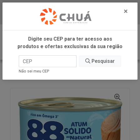
×
Baixe já nosso APP
0
Digite seu CEP para ter acesso aos
produtos e ofertas exclusivas da sua região
Pesquisar
VOLTAR
INÍCIO
GDC - 88
Não sei meu CEP
ATUM SOLIDO NATU 140G GDC 88