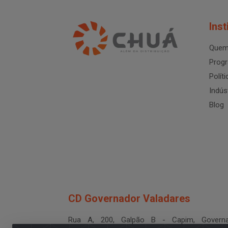
Inst
Quem
Progr
Polít
Indús
Blog
CD Governador Valadares
Rua A, 200, Galpão B - Capim, Governa