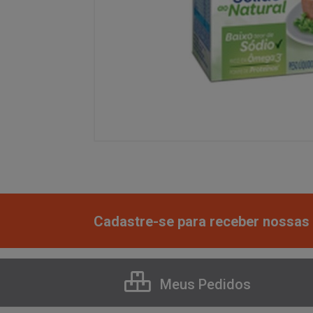
Cadastre-se para receber nossas 
Meus Pedidos