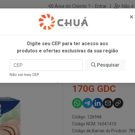
|
Área do Cliente ? - Entrar
Não é 
×
Digite seu CEP para ter acesso aos
produtos e ofertas exclusivas da sua região
AIXO SODIO 170G GDC
Pesquisar
ATUM SOLIDO
Não sei meu CEP
170G GDC
Código: 126948
Código NCM: 16041410
Código de Barras do Produto: 7