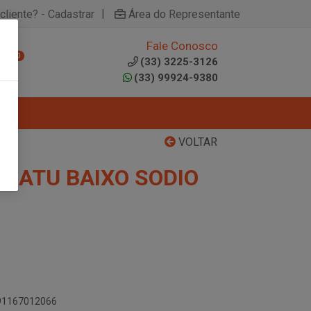
|
cliente? - Cadastrar
Área do Representante
Fale Conosco
0
(33) 3225-3126
(33) 99924-9380
VOLTAR
 NATU BAIXO SODIO
891167012066