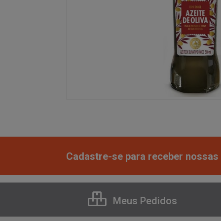
Cadastre-se para receber nossas 
Meus Pedidos