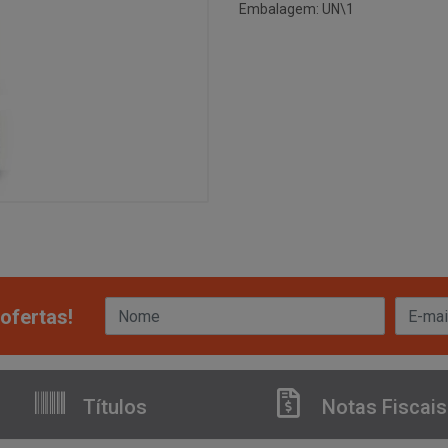
Embalagem: UN\1
ofertas!
Títulos
Notas Fiscais