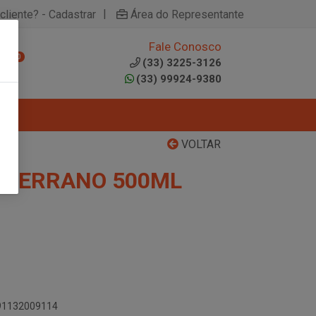
|
cliente? - Cadastrar
Área do Representante
Fale Conosco
0
(33) 3225-3126
(33) 99924-9380
VOLTAR
O TERRANO 500ML
891132009114