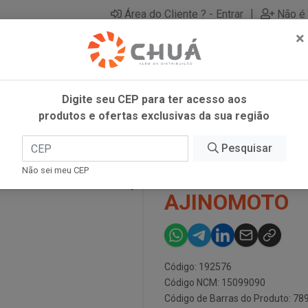
|
Área do Cliente ? - Entrar
Não é 
×
Digite seu CEP para ter acesso aos
produtos e ofertas exclusivas da sua região
00ML AJINOMOTO
Pesquisar
AZEITE UNIC
Não sei meu CEP
AJINOMOTO
Código: 192576
Código NCM: 15099090
Código de Barras do Produto: 7