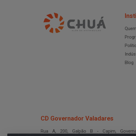
Inst
Quem
Progr
Polít
Indús
Blog
CD Governador Valadares
Rua A, 200, Galpão B - Capim, Governa