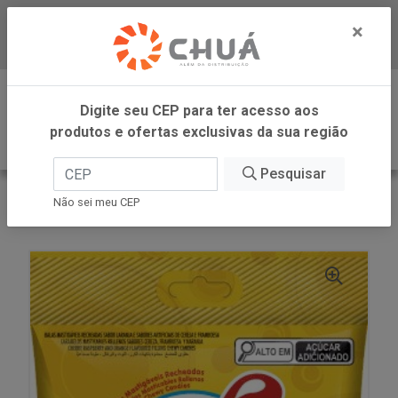
×
Baixe já nosso APP
0
Digite seu CEP para ter acesso aos
produtos e ofertas exclusivas da sua região
Pesquisar
VOLTAR
INÍCIO
DORI -SM
Não sei meu CEP
BALA FRUTA 100G LUA CHEIA