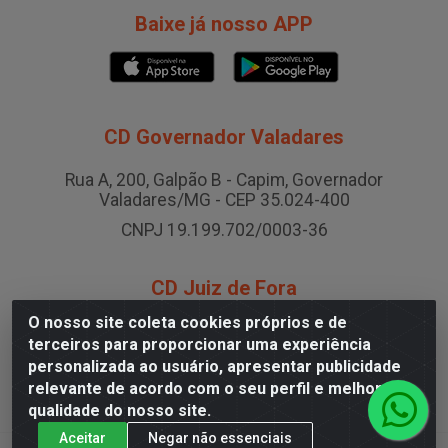
Baixe já nosso APP
CD Governador Valadares
Rua A, 200, Galpão B - Capim, Governador
Valadares/MG - CEP 35.024-400
CNPJ 19.199.702/0003-36
CD Juiz de Fora
O nosso site coleta cookies próprios e de
Rodovia BR-040 , Nº 0, Área B2 Condominio Brasil
terceiros para proporcionar uma experiência
LOG - São Pedro, Juiz de Fora/MG
personalizada ao usuário, apresentar publicidade
CNPJ 19.199.702/0005-06
relevante de acordo com o seu perfil e melhorar a
qualidade do nosso site.
Aceitar
Negar não essenciais