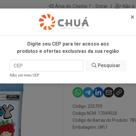
|
Área do Cliente ? - Entrar
Não é 
×
Digite seu CEP para ter acesso aos
produtos e ofertas exclusivas da sua região
Pesquisar
BALA FRUTSY
Não sei meu CEP
Código: 255759
Código NCM: 17049020
Código de Barras do Produto: 7
Embalagem: UN\1