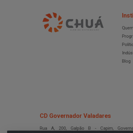
Inst
Quem
Progr
Polít
Indús
Blog
CD Governador Valadares
Rua A, 200, Galpão B - Capim, Governa