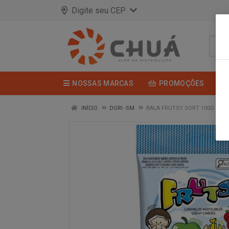
Digite seu CEP
NOSSAS MARCAS
PROMOÇÕES
INÍCIO
DORI -SM
BALA FRUTSY SORT 100G DORI