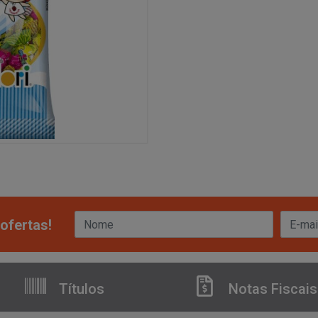
ofertas!
Títulos
Notas Fiscais