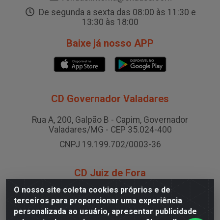
De segunda a sexta das 08:00 às 11:30 e
13:30 às 18:00
Baixe já nosso APP
CD Governador Valadares
Rua A, 200, Galpão B - Capim, Governador
Valadares/MG - CEP 35.024-400
CNPJ 19.199.702/0003-36
CD Juiz de Fora
O nosso site coleta cookies próprios e de
Rodovia BR-040 , Nº 0, Área B2 Condominio Brasil
terceiros para proporcionar uma experiência
LOG - São Pedro, Juiz de Fora/MG
personalizada ao usuário, apresentar publicidade
CNPJ 19.199.702/0005-06