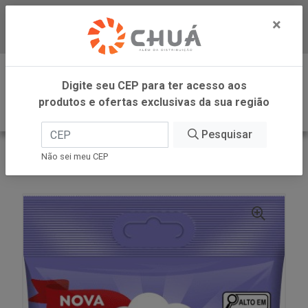
×
Baixe já nosso APP
0
Digite seu CEP para ter acesso aos
produtos e ofertas exclusivas da sua região
Pesquisar
VOLTAR
INÍCIO
DORI GELATINA
Não sei meu CEP
BALA GEL MINHOCA ACIDA DORI 60