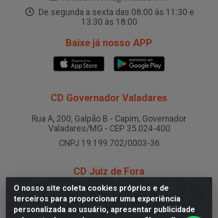
De segunda a sexta das 08:00 às 11:30 e
13:30 às 18:00
Baixe já nosso APP
CD Governador Valadares
Rua A, 200, Galpão B - Capim, Governador
Valadares/MG - CEP 35.024-400
CNPJ 19.199.702/0003-36
CD Juiz de Fora
O nosso site coleta cookies próprios e de
Rodovia BR-040 , Nº 0, Área B2 Condominio Brasil
terceiros para proporcionar uma experiência
LOG - São Pedro, Juiz de Fora/MG
personalizada ao usuário, apresentar publicidade
CNPJ 19.199.702/0005-06