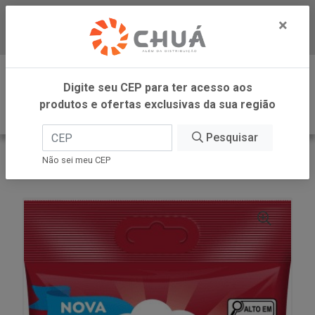
×
Baixe já nosso APP
0
Digite seu CEP para ter acesso aos
produtos e ofertas exclusivas da sua região
Pesquisar
VOLTAR
INÍCIO
DORI GELATINA
Não sei meu CEP
BALA GELATINA AMORA DORI 60GR