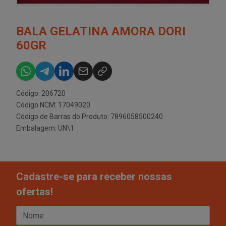
BALA GELATINA AMORA DORI
60GR
Código: 206720
Código NCM: 17049020
Código de Barras do Produto: 7896058500240
Embalagem: UN\1
Cadastre-se para receber nossas
ofertas!