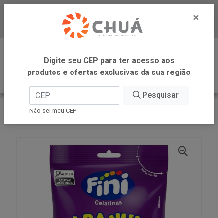
×
Baixe já nosso APP
0
Digite seu CEP para ter acesso aos
produtos e ofertas exclusivas da sua região
Pesquisar
VOLTAR
INÍCIO
FINI
Não sei meu CEP
BALA GELATINA ARANHA 80G FINI