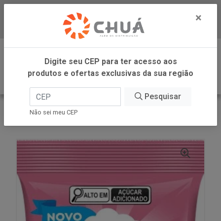
×
Baixe já nosso APP
0
Digite seu CEP para ter acesso aos
produtos e ofertas exclusivas da sua região
Pesquisar
VOLTAR
INÍCIO
DORI GELATINA
Não sei meu CEP
BALA GELATINA BEIJO 12X13G DORI