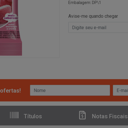
Embalagem: DP\1
Avise-me quando chegar
ofertas!
Títulos
Notas Fiscais