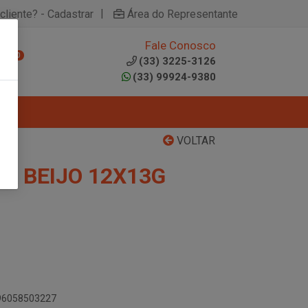
|
cliente? - Cadastrar
Área do Representante
Fale Conosco
0
(33) 3225-3126
(33) 99924-9380
VOLTAR
A BEIJO 12X13G
896058503227