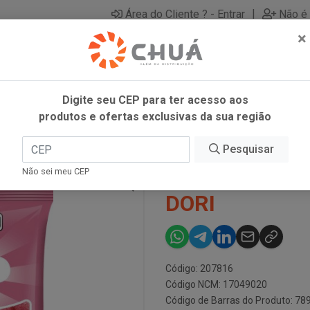
|
Área do Cliente ? - Entrar
Não é 
×
Digite seu CEP para ter acesso aos
produtos e ofertas exclusivas da sua região
2X13G DORI
Pesquisar
BALA GELATIN
Não sei meu CEP
DORI
Código: 207816
Código NCM: 17049020
Código de Barras do Produto: 7