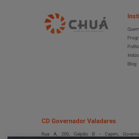
Inst
Quem
Progr
Polít
Indús
Blog
CD Governador Valadares
Rua A, 200, Galpão B - Capim, Governa