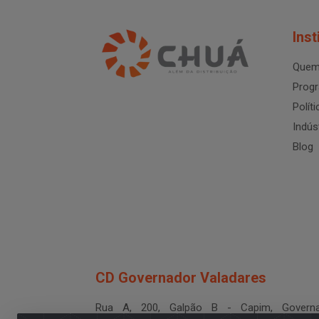
Inst
Quem
Progr
Polít
Indús
Blog
CD Governador Valadares
Rua A, 200, Galpão B - Capim, Governa