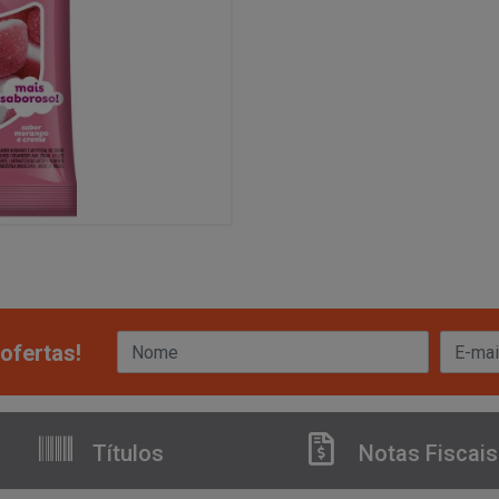
ofertas!
Títulos
Notas Fiscais