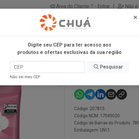
|
Área do Cliente ? - Entrar
Não é 
×
Digite seu CEP para ter acesso aos
produtos e ofertas exclusivas da sua região
0G DORI
Pesquisar
BALA GELATIN
Não sei meu CEP
Código: 207815
Código NCM: 17049020
Código de Barras do Produto: 7
Embalagem: UN\1