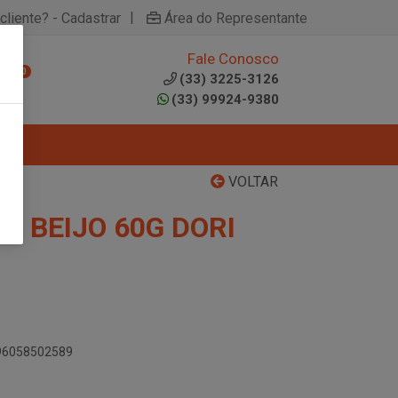
|
cliente? - Cadastrar
Área do Representante
Fale Conosco
0
(33) 3225-3126
(33) 99924-9380
VOLTAR
A BEIJO 60G DORI
896058502589