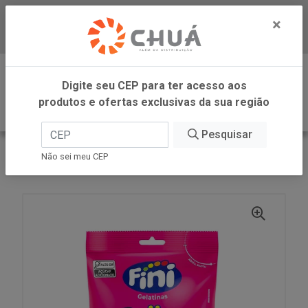
×
Baixe já nosso APP
0
Digite seu CEP para ter acesso aos
produtos e ofertas exclusivas da sua região
Pesquisar
VOLTAR
INÍCIO
FINI
Não sei meu CEP
BALA GELATINA BEIJOS MORAN 80G FINI