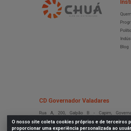
Inst
Quem
Progr
Polít
Indús
Blog
CD Governador Valadares
Rua A, 200, Galpão B - Capim, Governa
Valadares/MG - CEP 35.024-400
O nosso site coleta cookies próprios e de terceiros 
CNPJ 19.199.702/0003-36
proporcionar uma experiência personalizada ao usuár