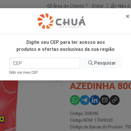
|
Área do Cliente ? - Entrar
Não é 
×
Digite seu CEP para ter acesso aos
produtos e ofertas exclusivas da sua região
 80G FINI
Pesquisar
BALA GELATI
Não sei meu CEP
AZEDINHA 80G
Código: 208046
Código NCM: 17049020
Código de Barras do Produto: 7