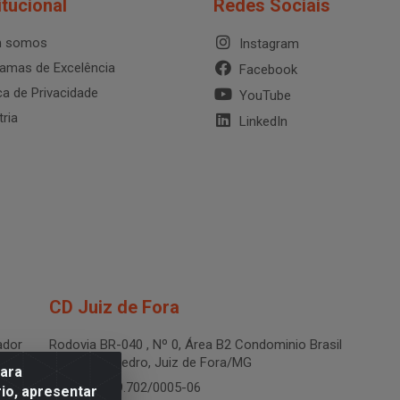
itucional
Redes Sociais
 somos
Instagram
amas de Excelência
Facebook
ica de Privacidade
YouTube
tria
LinkedIn
CD Juiz de Fora
dor
Rodovia BR-040 , Nº 0, Área B2 Condominio Brasil
LOG - São Pedro, Juiz de Fora/MG
para
CNPJ 19.199.702/0005-06
io, apresentar