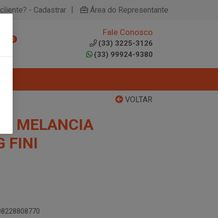
|
cliente? - Cadastrar
Área do Representante
Fale Conosco
0
(33) 3225-3126
(33) 99924-9380
VOLTAR
NA MELANCIA
 FINI
908228808770