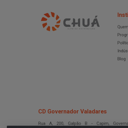
Inst
Quem
Progr
Polít
Indús
Blog
CD Governador Valadares
Rua A, 200, Galpão B - Capim, Governa