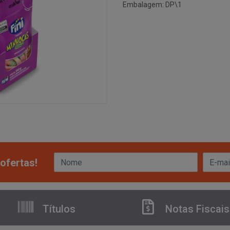
Embalagem: DP\1
ofertas!
Títulos
Notas Fiscais