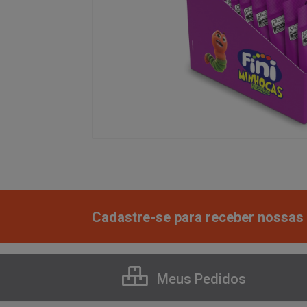
Cadastre-se para receber nossas 
Meus Pedidos