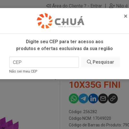
|
Área do Cliente ? - Entrar
Não é 
×
Digite seu CEP para ter acesso aos
produtos e ofertas exclusivas da sua região
5G FINI
Pesquisar
BALA GELATI
Não sei meu CEP
10X35G FINI
Código: 256282
Código NCM: 17049020
Código de Barras do Produto: 7