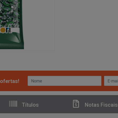
ofertas!
Títulos
Notas Fiscais