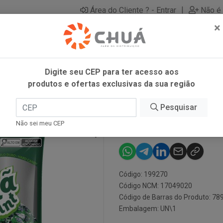
|
Área do Cliente ? - Entrar
Não é 
×
Digite seu CEP para ter acesso aos
produtos e ofertas exclusivas da sua região
RI
Pesquisar
BALA HORTEL
Não sei meu CEP
Código: 199270
Código NCM: 17049020
Código de Barras do Produto: 7
Embalagem: UN\1