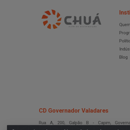
Inst
Quem
Progr
Polít
Indús
Blog
CD Governador Valadares
Rua A, 200, Galpão B - Capim, Governa
Valadares/MG - CEP 35.024-400