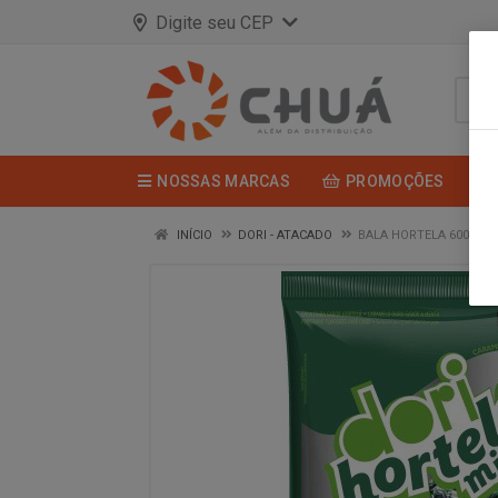
Digite seu CEP
NOSSAS MARCAS
PROMOÇÕES
INÍCIO
DORI - ATACADO
BALA HORTELA 600G DO