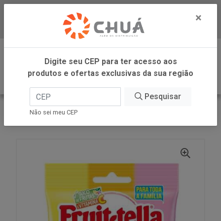
×
Baixe já nosso APP
0
Digite seu CEP para ter acesso aos
produtos e ofertas exclusivas da sua região
Pesquisar
VOLTAR
INÍCIO
PERFETTI
Não sei meu CEP
BALA MAST BAG FRUIT MIX 92G FRUITTELLA