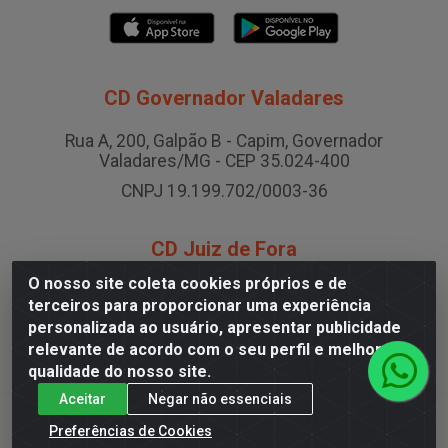
CD Governador Valadares
Rua A, 200, Galpão B - Capim, Governador
Valadares/MG - CEP 35.024-400
CNPJ 19.199.702/0003-36
CD Juiz de Fora
O nosso site coleta cookies próprios e de
Rodovia BR-040 , Nº 0, Área B2 Condominio Brasil
terceiros para proporcionar uma experiência
LOG - São Pedro, Juiz de Fora/MG
personalizada ao usuário, apresentar publicidade
CNPJ 19.199.702/0005-06
relevante de acordo com o seu perfil e melhorar a
qualidade do nosso site.
Aceitar
Negar não essenciais
Preferências de Cookies