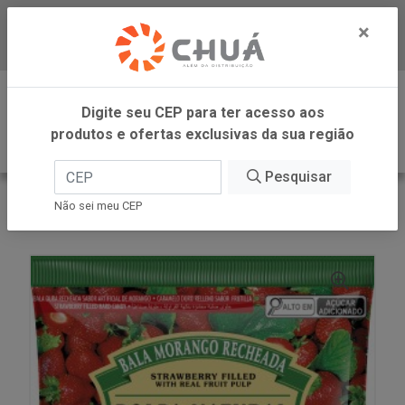
×
Baixe já nosso APP
0
Digite seu CEP para ter acesso aos
produtos e ofertas exclusivas da sua região
Pesquisar
VOLTAR
INÍCIO
DORI - ATACADO
Não sei meu CEP
BALA MORAN RECHEADA 600G DORI