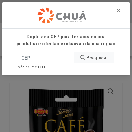
×
Baixe já nosso APP
0
Digite seu CEP para ter acesso aos
produtos e ofertas exclusivas da sua região
Pesquisar
VOLTAR
INÍCIO
SIMAS INDUSTRIAL DE ALIMENTOS
Não sei meu CEP
BALA SENSA CAFE 450G SIMAS