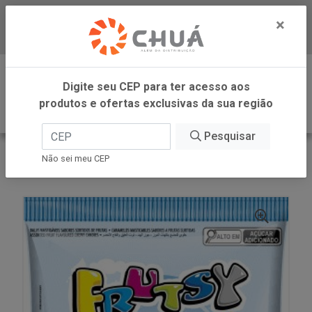
×
Baixe já nosso APP
0
Digite seu CEP para ter acesso aos
produtos e ofertas exclusivas da sua região
Pesquisar
VOLTAR
INÍCIO
DORI - ATACADO
Não sei meu CEP
BALA SORTIDA 600G FRUTSY