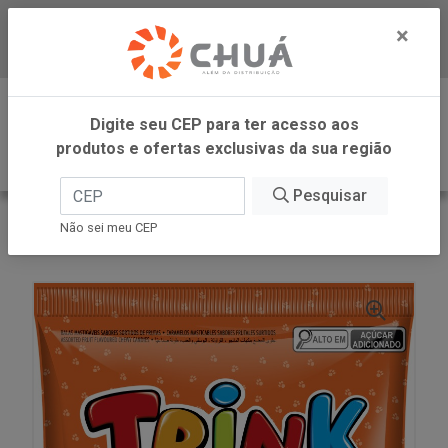
×
Baixe já nosso APP
0
Digite seu CEP para ter acesso aos
produtos e ofertas exclusivas da sua região
Pesquisar
VOLTAR
INÍCIO
DORI - ATACADO
Não sei meu CEP
BALA TRINK FRUTA 400G DORI