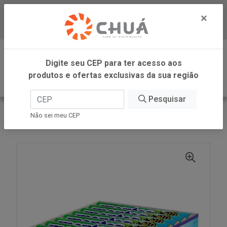
×
Baixe já nosso APP
0
Digite seu CEP para ter acesso aos
produtos e ofertas exclusivas da sua região
Pesquisar
VOLTAR
INÍCIO
PERFETTI
Não sei meu CEP
BALA WILD SPEARMINT 16X14P MENTOS