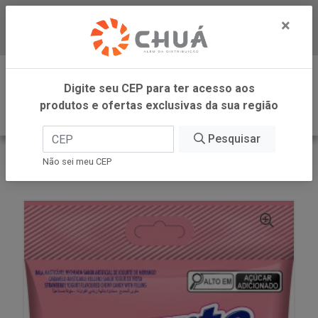
×
Baixe já nosso APP
0
Digite seu CEP para ter acesso aos
produtos e ofertas exclusivas da sua região
Pesquisar
VOLTAR
INÍCIO
DORI -SM
Não sei meu CEP
BALA YOGURTE RECHEADA MORAN 100G DORI