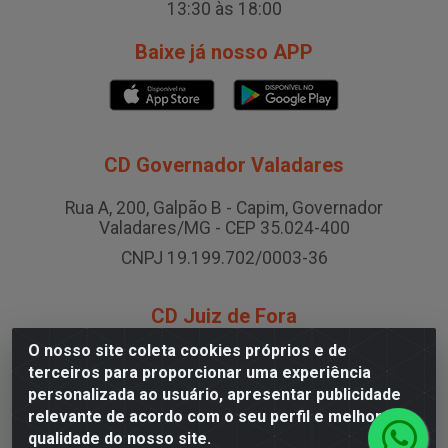
13:30 às 18:00
Baixe já nosso APP
CD Governador Valadares
Rua A, 200, Galpão B - Capim, Governador
Valadares/MG - CEP 35.024-400
CNPJ 19.199.702/0003-36
CD Juiz de Fora
O nosso site coleta cookies próprios e de
Rodovia BR-040 , Nº 0, Área B2 Condominio Brasil
terceiros para proporcionar uma experiência
LOG - São Pedro, Juiz de Fora/MG
personalizada ao usuário, apresentar publicidade
CNPJ 19.199.702/0005-06
relevante de acordo com o seu perfil e melhorar a
qualidade do nosso site.