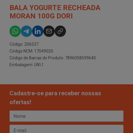
BALA YOGURTE RECHEADA
MORAN 100G DORI
Código: 206537
Código NCM: 17049020
Código de Barras do Produto: 7896058599640
Embalagem: UN\1
Cadastre-se para receber nossas
ofertas!