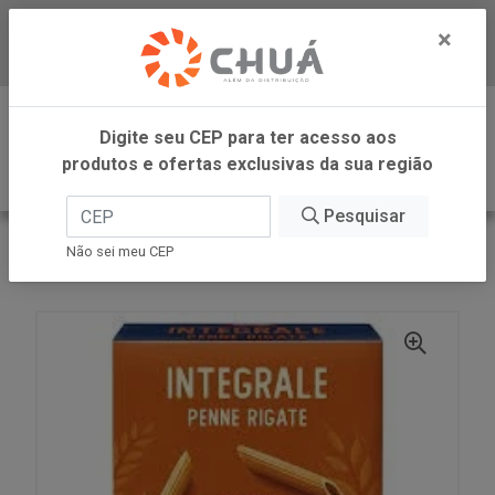
×
Baixe já nosso APP
0
Digite seu CEP para ter acesso aos
produtos e ofertas exclusivas da sua região
Pesquisar
VOLTAR
INÍCIO
BARILLA
Não sei meu CEP
PENNE RIGATE INTG 500G BARILLA