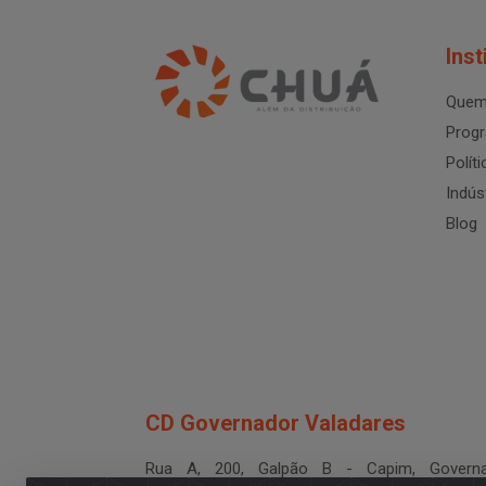
Inst
Quem
Progr
Polít
Indús
Blog
CD Governador Valadares
Rua A, 200, Galpão B - Capim, Governa