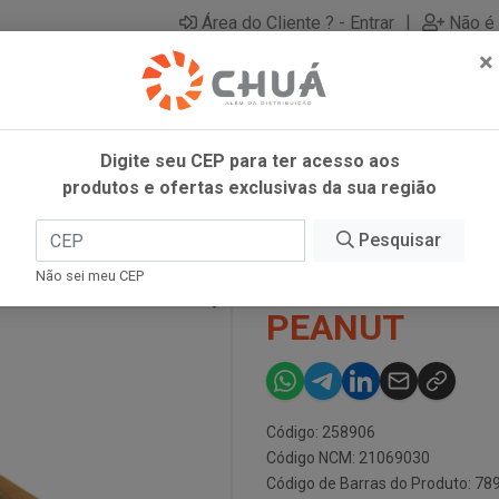
|
Área do Cliente ? - Entrar
Não é 
×
Digite seu CEP para ter acesso aos
produtos e ofertas exclusivas da sua região
Pesquisar
BARRA COOK 
Não sei meu CEP
PEANUT
Código: 258906
Código NCM: 21069030
Código de Barras do Produto: 7