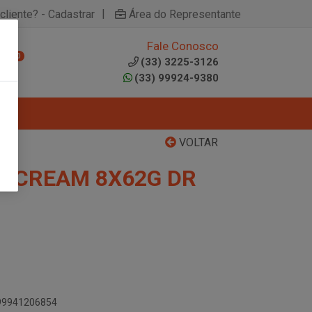
|
cliente? - Cadastrar
Área do Representante
Fale Conosco
0
(33) 3225-3126
(33) 99924-9380
VOLTAR
E CREAM 8X62G DR
899941206854