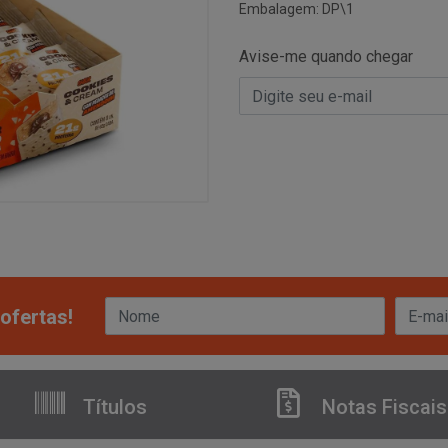
Embalagem: DP\1
Avise-me quando chegar
ofertas!
Títulos
Notas Fiscais