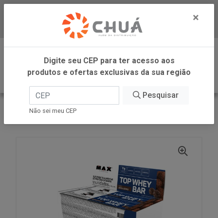
×
Baixe já nosso APP
0
Digite seu CEP para ter acesso aos
produtos e ofertas exclusivas da sua região
Pesquisar
VOLTAR
INÍCIO
Não sei meu CEP
BARRA WHEY BRIGA 12X41G MAX TITANIUM