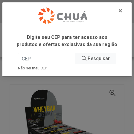
×
Baixe já nosso APP
0
Digite seu CEP para ter acesso aos
produtos e ofertas exclusivas da sua região
Pesquisar
VOLTAR
INÍCIO
Não sei meu CEP
BARRA WHEY MORAN 12X38G PROBIOTICA