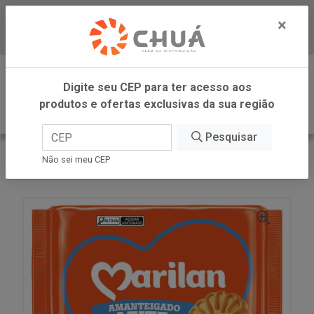
×
Baixe já nosso APP
0
Digite seu CEP para ter acesso aos
produtos e ofertas exclusivas da sua região
Pesquisar
VOLTAR
INÍCIO
MARILAN
Não sei meu CEP
BISC AMANT LEITE 280G MARILAN