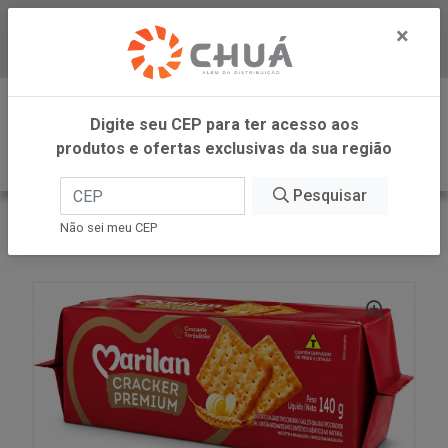
×
Baixe já nosso APP
0
Digite seu CEP para ter acesso aos
produtos e ofertas exclusivas da sua região
Pesquisar
VOLTAR
INÍCIO
MARILAN
Não sei meu CEP
BISC CRACKER PREMIUM 140G MARILAN