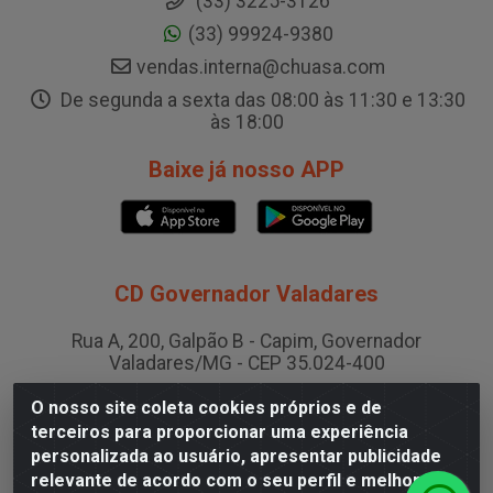
(33) 3225-3126
(33) 99924-9380
vendas.interna@chuasa.com
De segunda a sexta das 08:00 às 11:30 e 13:30
às 18:00
Baixe já nosso APP
CD Governador Valadares
Rua A, 200, Galpão B - Capim, Governador
Valadares/MG - CEP 35.024-400
CNPJ 19.199.702/0003-36
O nosso site coleta cookies próprios e de
terceiros para proporcionar uma experiência
personalizada ao usuário, apresentar publicidade
CD Juiz de Fora
relevante de acordo com o seu perfil e melhorar a