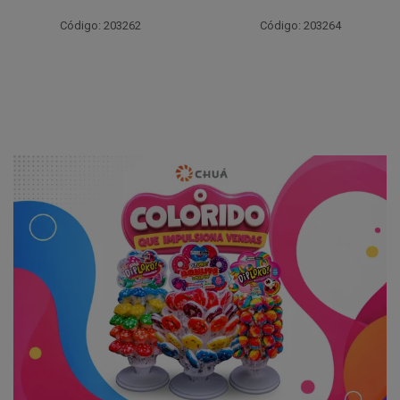
Códig
o: 203262
Código: 203264