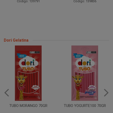
Código: 139791
Código: 139836
Dori Gelatina
TUBO MO
RANGO 70GR
TUBO YOGURTE100 70GR