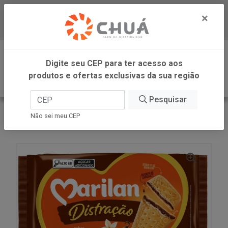
×
Baixe já nosso APP
0
Digite seu CEP para ter acesso aos
produtos e ofertas exclusivas da sua região
Pesquisar
VOLTAR
INÍCIO
MARILAN
Não sei meu CEP
BISC DISTRACAO CHOC 280G MARILAN