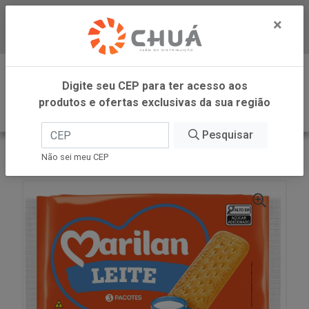
×
Baixe já nosso APP
0
Digite seu CEP para ter acesso aos
produtos e ofertas exclusivas da sua região
Pesquisar
VOLTAR
INÍCIO
MARILAN
BISC LEITE 300G MARILAN
Não sei meu CEP