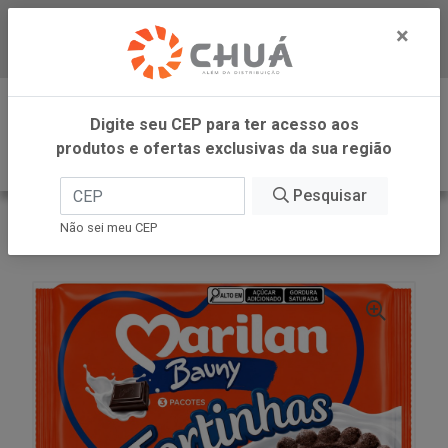
×
Baixe já nosso APP
0
Digite seu CEP para ter acesso aos
produtos e ofertas exclusivas da sua região
Pesquisar
VOLTAR
INÍCIO
MARILAN
Não sei meu CEP
BISC TORTINHAS BAUNY 300G MARILAN