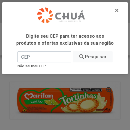
×
Baixe já nosso APP
0
Digite seu CEP para ter acesso aos
produtos e ofertas exclusivas da sua região
Pesquisar
VOLTAR
INÍCIO
MARILAN
Não sei meu CEP
BISC TORTINHAS LIMAO 140G MARILAN