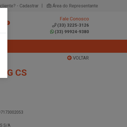
|
cliente? - Cadastrar
Área do Representante
Fale Conosco
0
(33) 3225-3126
(33) 99924-9380
VOLTAR
50G CS
897173002053
S S/A