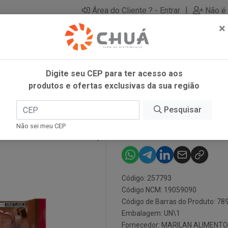
|
Área do Cliente ? - Entrar
Não é 
×
Digite seu CEP para ter acesso aos
produtos e ofertas exclusivas da sua região
Pesquisar
BOLO CHOC 2
Não sei meu CEP
Código: 257793
Código NCM: 19059090
Código de Barras do Produto: 7
Embalagem: UN\1
Fornecedor:
MARILAN ALIMENTO