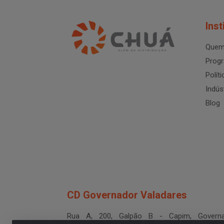
Inst
Quem
Progr
Polít
Indús
Blog
CD Governador Valadares
Rua A, 200, Galpão B - Capim, Governa