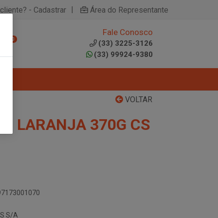
|
cliente? - Cadastrar
Área do Representante
Fale Conosco
0
(33) 3225-3126
(33) 99924-9380
VOLTAR
CO LARANJA 370G CS
897173001070
S S/A