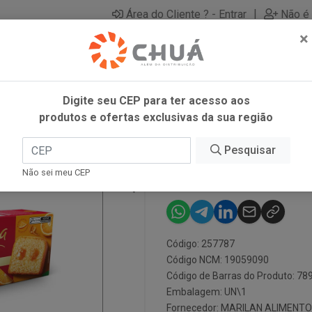
|
Área do Cliente ? - Entrar
Não é 
×
Digite seu CEP para ter acesso aos
produtos e ofertas exclusivas da sua região
70G CS
Pesquisar
BOLO CLASSI
Não sei meu CEP
Código: 257787
Código NCM: 19059090
Código de Barras do Produto: 7
Embalagem: UN\1
Fornecedor:
MARILAN ALIMENTO