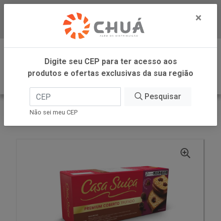
×
Baixe já nosso APP
0
Digite seu CEP para ter acesso aos
produtos e ofertas exclusivas da sua região
Pesquisar
VOLTAR
INÍCIO
CASA SUICA
Não sei meu CEP
BOLO PREMIUM CB TRUF CHOC 340G CS