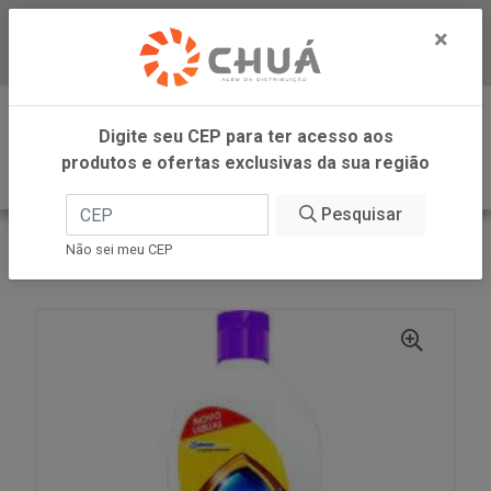
×
Baixe já nosso APP
0
Digite seu CEP para ter acesso aos
produtos e ofertas exclusivas da sua região
Pesquisar
VOLTAR
INÍCIO
SC JOHNSON
Não sei meu CEP
BRAVO LUST BRIL MAX LAV 200ML