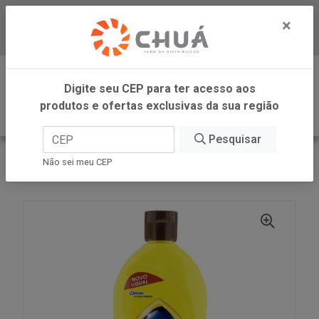
×
Baixe já nosso APP
0
Digite seu CEP para ter acesso aos
produtos e ofertas exclusivas da sua região
Pesquisar
VOLTAR
INÍCIO
SC JOHNSON
Não sei meu CEP
BRAVO LUST BRIL PRAT LAV 200ML