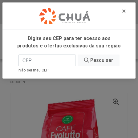
×
Baixe já nosso APP
0
Digite seu CEP para ter acesso aos
produtos e ofertas exclusivas da sua região
Pesquisar
VOLTAR
INÍCIO
COOXUPE CAFES
Não sei meu CEP
CAFE EVOLUTTO EXTRAFORTE MOIDO 500G POUCH
COOXUPE