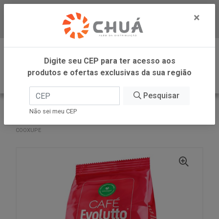
×
Baixe já nosso APP
0
Digite seu CEP para ter acesso aos
produtos e ofertas exclusivas da sua região
Pesquisar
VOLTAR
INÍCIO
COOXUPE CAFES
Não sei meu CEP
CAFE EVOLUTTO EXTRAFORTE MOIDO 500G POUCH
COOXUPE