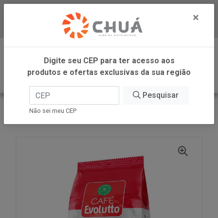
×
Baixe já nosso APP
0
Digite seu CEP para ter acesso aos
produtos e ofertas exclusivas da sua região
Pesquisar
VOLTAR
INÍCIO
COOXUPE CAFES
Não sei meu CEP
CAFE EVOLUTTO PREMIUM MOIDO 500G COOXUPE